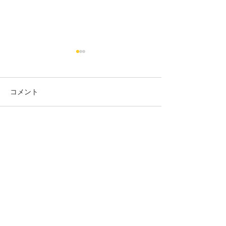
コメント
１月営業日のお知らせ
コメントを追加…
兵庫県プレミア
ジタル食事券使
こにし家
TEL:
079-563-5248
〒669-1513
兵庫県三田市三輪１丁目１３－２８