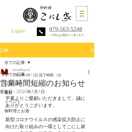
079-563-5248
English
ご予約はお電話にて承ります。
記事
全ての記事
konishiya.k
全ての記事
2020年4月15日
読了時間: 1分
営業時間短縮のお知らせ
お知らせ
更新日：
2020年5月1日
素材
平素よりご愛顧いただきまして、誠に
イベント
ありがとうございます。
御料理とお酒
新型コロナウイルスの感染拡大防止に
向けた取り組みの一環としてこにし家