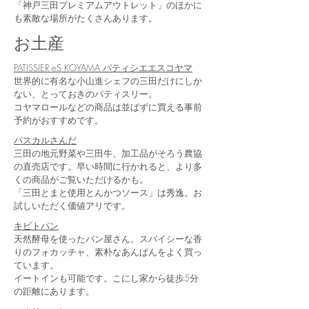
「神戸三田プレミアムアウトレット」のほかに
も素敵な場所がたくさんあります。
​お土産
PATISSIER eS KOYAMA パティシエエスコヤマ
世界的に有名な小山進シェフの三田だけにしか
ない、とっておきのパティスリー。
​コヤマロールなどの商品は並ばずに買える事前
予約がおすすめです。
パスカルさんだ
三田の地元野菜や三田牛、加工品がそろう農協
の直売店です。早い時間に行かれると、より多
くの商品がご覧いただけるかも。
「三田とまと使用とんかつソース」は秀逸。お
試しいただく価値アリです。​
キビトパン
​天然酵母を使ったパン屋さん。スパイシーな香
りのフォカッチャ、素朴なあんぱんをよく買っ
ています。
イートインも可能です。こにし家から徒歩5分
の距離にあります。