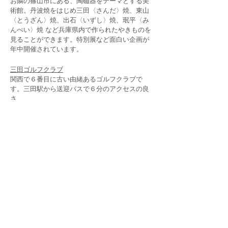
お隣の篠山市にある、陶磁器をテーマとする美
術館。丹波焼をはじめ三田〈さんだ〉焼、東山
〈とうざん〉焼、出石〈いずし〉焼、珉平〈み
んぺい〉焼 など兵庫県内で作られたやきものを
見ることができます。特別展など面白い企画が
年中開催されています。
三田ゴルフクラブ
関西で６番目に古い由緒あるゴルフクラブで
す。三田駅から送迎バスで６分のアクセスの良
さ。
四季で表情をかえるクラシックグリーンが美し
い。
生瀬～武田尾廃線跡ハイキング
ＪＲ福知山線生瀬駅（西宮市）～武田尾駅（宝
塚市）に渡って武庫川沿いに伸びる旧国鉄福知
山線の廃線跡。苔のむす幻想的なトンネルと渓
谷の景色が非日常的。懐中電灯と濡れてもいい
運動靴が必須です。武田尾には温泉もありま
す。
三田市ガラス工芸館 さんだクラフトハウス
関西最大級の規模の工房で、本格的なステンド
グラス教室から吹きガラスの体験まで幅広く創