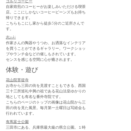
コルリコーヒー
自家焙煎のコーヒーがお楽しみいただける喫茶
店。ここにしかないコーヒービーンズもお持ち
帰りできます。
こちらも
こにし家から徒歩5分のご近所さんで
す。
志zuki
作家さんの陶器やうつわ、お洒落なインテリア
を買うことができるギャラリー。ワークショッ
プやランチ会などの催しもされています。
​センスを感じる空間に心が癒されます。
​体験・遊び
花山院菩提寺
お寺から三田の街を見渡すこともできる、西国
三十三所巡礼中興の祖である花山法皇ゆかりの
地としても有名な番外寺院です。
こちらのページのトップの画像は花山院から三
田の街を見た風景。毎月第一土曜日は写経会も
行われています。
有馬富士公園
三田市にある、兵庫県最大級の県立公園。１時