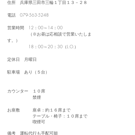
住所 兵庫県三田市三輪１丁目１３－２８
電話
079-563-5248
営業時間 12：00～14：00
（※お昼は応相談で営業いたしま
す。）
18：00～20：30（L.O.）
定休日 月曜日
駐車場 あり（５台）
カウンター １０席
禁煙
お座敷 座卓：約１６席まで
テーブル・椅子：１０席まで
喫煙可
​備考 運転代行も手配可能