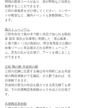
間弱の散策コースがあり、花や野鳥など自然を
観察することができます。
​三田の原風景をぜひ感じてください。コンサー
トや教室など、園内イベントも多数開催してい
ます。
風のミュージアム
三田市在住で風や水で動く作品で知られる彫刻
家 新宮 晋氏が兵庫県に寄贈した「里山風車」
と風で動く12点の彫刻が、県立有馬富士公園の
休養ゾーンに常設展示される野外ミュージア
ム。芝生の広がる広場で、アートを感じること
ができます。
立杭 陶の郷 丹波焼の郷
三田の北隣に位置する篠山市今田町にある丹波
焼の陶芸体験がでる施設。少人数であれば、当
日体験できます。
​丹波焼の窯元の作品を購入できる窯元横丁も併
設。下の兵庫陶芸美術館から５分ほどの立地で
す。
兵庫陶芸美術館