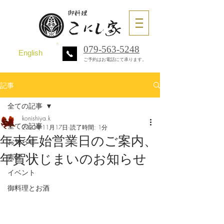
079-563-5248
English
ご予約はお電話にて承ります。
記事
全ての記事
konishiya.k
全ての記事
2023年11月17日
読了時間: 1分
年末年始営業日のご案内、
お知らせ
年賀状じまいのお知らせ
素材
イベント
御料理とお酒