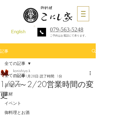
079-563-5248
English
ご予約はお電話にて承ります。
記事
全ての記事
konishiya.k
全ての記事
2022年1月28日
読了時間: 1分
1/27～2/20営業時間の変
お知らせ
更
素材
イベント
御料理とお酒