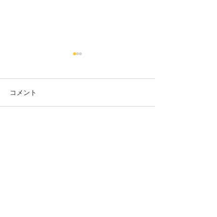
コメント
１月営業日のお知らせ
コメントを追加…
兵庫県プレミア
ジタル食事券使
こにし家
TEL:
079-563-5248
〒669-1513
兵庫県三田市三輪１丁目１３－２８