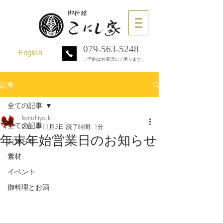
079-563-5248
English
ご予約はお電話にて承ります。
記事
全ての記事
konishiya.k
全ての記事
2021年11月5日
読了時間: 1分
年末年始営業日のお知らせ
お知らせ
素材
イベント
御料理とお酒