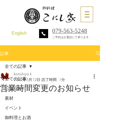
079-563-5248
English
ご予約はお電話にて承ります。
記事
全ての記事
konishiya.k
全ての記事
2021年5月12日
読了時間: 1分
営業時間変更のお知らせ
お知らせ
素材
イベント
御料理とお酒