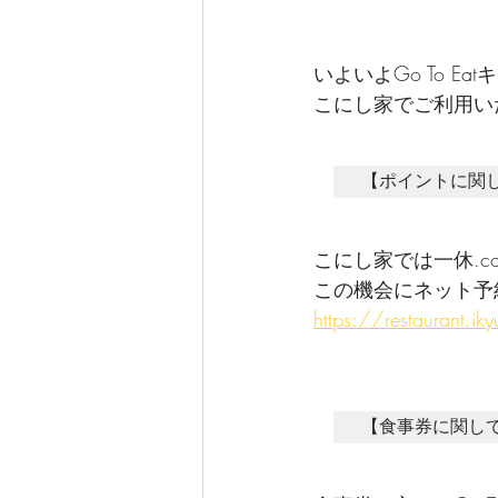
いよいよGo To E
こにし家でご利用い
【ポイントに関
こにし家では一休.c
この機会にネット予約
https://restaurant.
【食事券に関し