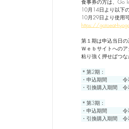
食事券の方は、
Go
10月14日より以
10月29日より使用
https://gotoeat-hyo
第１期は申込当日の
Ｗｅｂサイトへのア
粘り強く押せばつな
＊第2期：
・申込期間　　　令和
・引換購入期間　令和
＊第3期：
・申込期間　　　令和
・引換購入期間　令和