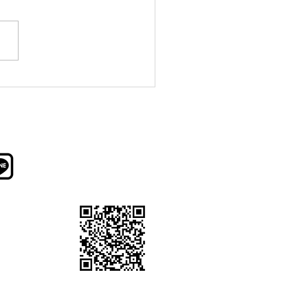
県プレミアム付きデジタ
事券使えます
新しいお料理・季節の素材・お
酒の情報をお知らせします。
©2023 こにし家