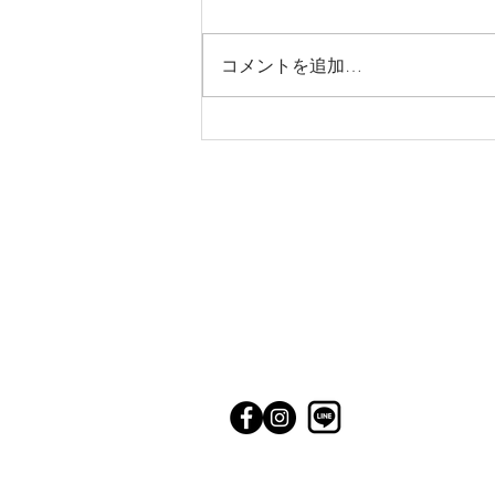
コメントを追加…
年末年始営業日のご案内、年
賀状じまいのお知らせ
こにし家
TEL:079-563-5248
〒669-1513
兵庫県三田市三輪１丁目１３－２８
1-13-28 Miwa Sanda Hyogo, 669-1
​定休日：月曜日