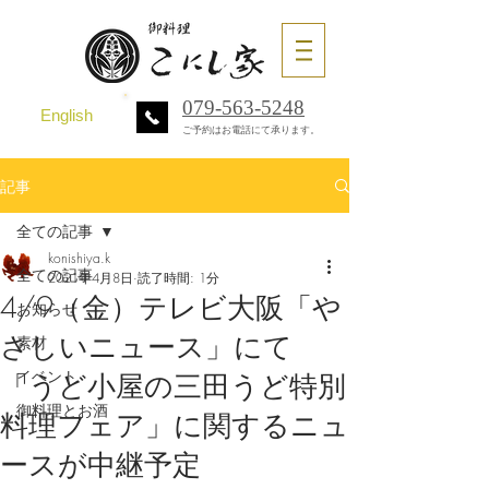
079-563-5248
English
ご予約はお電話にて承ります。
記事
全ての記事
konishiya.k
全ての記事
2021年4月8日
読了時間: 1分
4/9（金）テレビ大阪「や
お知らせ
さしいニュース」にて
素材
イベント
「うど小屋の三田うど特別
御料理とお酒
料理フェア」に関するニュ
ースが中継予定