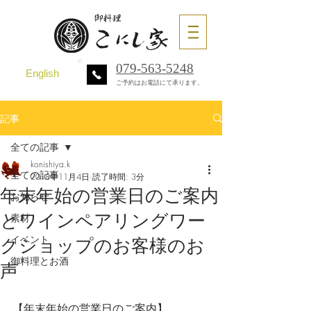
079-563-5248
English
ご予約はお電話にて承ります。
記事
全ての記事
konishiya.k
全ての記事
2018年11月4日
読了時間: 3分
年末年始の営業日のご案内
お知らせ
とワインペアリングワー
素材
イベント
クショップのお客様のお
御料理とお酒
声
【年末年始の営業日のご案内】