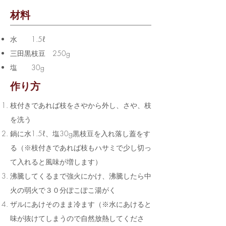
材料
水 1.5ℓ
三田黒枝豆 250g
塩 30g
​作り方
枝付きであれば枝をさやから外し、さや、枝
を洗う
鍋に水1.5ℓ、塩30g黒枝豆を入れ落し蓋をす
る（※枝付きであれば枝もハサミで少し切っ
て入れると風味が増します）
沸騰してくるまで強火にかけ、沸騰したら中
火の弱火で３０分ぽこぽこ湯がく
ザルにあけそのまま冷ます（※水にあけると
味が抜けてしまうので自然放熱してくださ