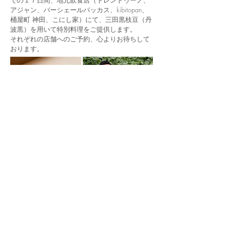
での１７日間、地元飲食店（トレントゥーノ、
アジャン、バーシェールバッカス、kibitopan、
桶屋町 神田、こにし家）にて、三田黒枝豆（丹
波黒）を用いて特別料理をご提供します。
それぞれの店舗へのご予約、心よりお待ちして
おります。
こにし家
所在地：
兵庫県三田市三輪1-13-28
TEL:
079-563-5248
営業時間：17:00～21:00（お昼は要予約）
定休日：月曜