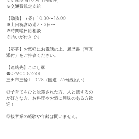
※交通費規定支給
【勤務】（昼）10:30〜16:00
※土日祝含め週2・3日〜
※時間曜日応相談
※賄いが付きです
【応募】お気軽にお電話の上、履歴書（写真
添付）をご持参ください。
【連絡先】こにし家
☎︎079-563-5248
三田市三輪1-13-28（国道176号線沿い）
◎子育てをひと段落された方、人と接するの
が好きな方、お料理やお酒に興味のある方歓
迎！
◎接客業の経験や年齢は問いません。