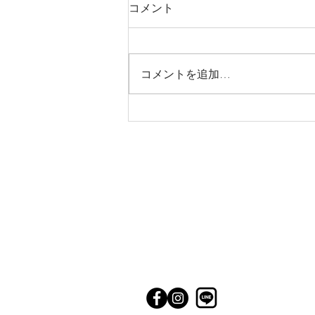
コメント
コメントを追加…
秋の始まりのお料理 ももの
がりふう
こにし家
TEL:079-563-5248
〒669-1513
兵庫県三田市三輪１丁目１３－２８
1-13-28 Miwa Sanda Hyogo, 669-1
​定休日：月曜日