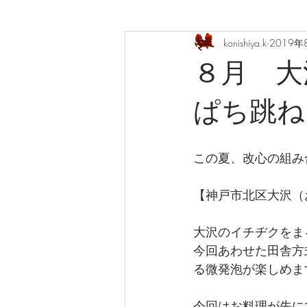
konishiya.k
2019年
８月 大
ぱち跳ね
この夏、改心の組み
【神戸市北区大沢（
大沢のイチヂクをま
今回あわせた田舎方
る微発泡が楽しめま
今回はお料理が先に