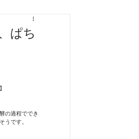
、ぱち
】
酵の過程ででき
そうです。