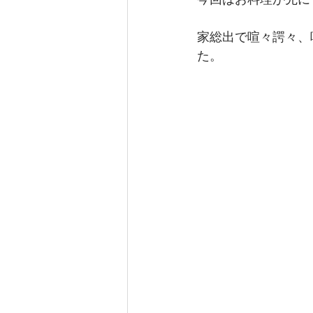
家総出で喧々諤々、
た。