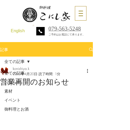
079-563-5248
English
ご予約はお電話にて承ります。
記事
全ての記事
konishiya.k
全ての記事
2019年4月20日
読了時間: 1分
営業再開のお知らせ
お知らせ
素材
イベント
御料理とお酒