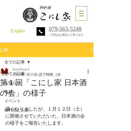
079-563-5248
English
ご予約はお電話にて承ります。
記事
全ての記事
konishiya.k
全ての記事
2019年1月30日
読了時間: 2分
第１回「こにし家 日本酒
お知らせ
の会」の様子
素材
イベント
遅くなりましたが、１月１２日（土）
御料理とお酒
に開催させていただいた、日本酒の会
の様子をご報告いたします。