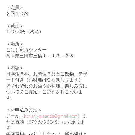
＜定員＞
各回１０名
＜費用＞
10,000円（税込）
＜場所＞
こにし家カウンター
兵庫県三田市三輪１－１３－２８
＜内容＞
日本酒５杯、お料理５品とご飯物、デザ
ート付き（お料理は各回異なります）
※それぞれのお酒やお料理、楽しみ方に
ついてのご提案・ご説明をおこないま
す。
＜
お申込み方法＞
メール（
konishiya.sanda@gmail.com
）ま
たは電話（
079-563-5248
）にて承りま
す。
各回定員になりましたので、締め切りと