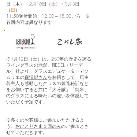
日（木）・2月16日（
土
）・3月3日
（
日
）
11:50受付開始、12:00～15:00ごろ ※
各回内容は異なります
※
1月12日（土）
は、260年の歴史を誇る
ワイングラスの老舗、RIEDEL（リーデ
ル）社より、グラスエデュケーターでソ
ムリエの
森清紀さん
をお招きして、店主
若主人も感動したグラスの製造秘話など
をお伺いすると共に「大吟醸」「純米」
のグラスによる味わいの違いを体感して
いただく予定です。
※多くのお客様にご参加いただけるよ
う、
おひとりさま１回のみ
のご参加とさ
せていただきます。