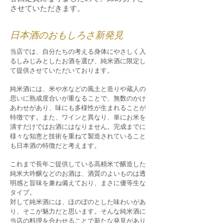
させていただきます。
日本酒のおもしろさ新発見
当店では、自分たちの考える身体にやさしく入
るしみじみとしたお酒を選び、純米酒に限定し
て提供させていただいております。
純米酒には、米や水などの風土と造りや蔵人の
思いに熟成度合いが重なることで、無数のかけ
あわせがあり、味にも多様性が生まれることが
特徴です。また、ワインと異なり、単にお米を
潰すだけではお酒にはなりません。完成までに
様々な知恵と技術を重ねて製造されていること
も日本酒の特徴だと考えます。
これまで長年ご提供している高精米で醸造した
純米大吟醸などのお酒は、酒質のよいものは透
明感と旨味を兼ね備えており、まさに優等生な
タイプ。
対して純米酒には、ほのぼのとした味わいがあ
り、そこが魅力だと思います。そんな純米酒に
当店の料理を合わせることで新たな発見があり