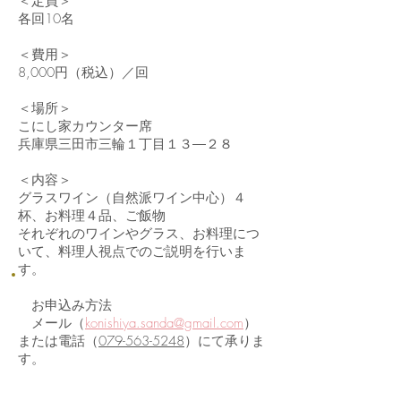
＜定員＞
各回10名
＜費用＞
8,000円（税込）／回
＜場所＞
こにし家カウンター席
兵庫県三田市三輪１丁目１３―２８
＜内容＞
グラスワイン（自然派ワイン中心）４
杯、お料理４品、ご飯物
それぞれのワインやグラス、お料理につ
いて、料理人視点でのご説明を行いま
す。
お申込み方法
メール（
konishiya.sanda@gmail.com
）
または電話（
079-563-5248
）にて承りま
す。
各回定員になり次第、締め切りとさせ
ていただきます。