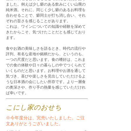
ました。例えば少し癖のある飲みにくい山廃の
純米酒。それに、同じく少し癖のあるお料理を
合わせることで、癖同士が打ち消し合い、それ
ぞれの旨さを感じることがあります。
これは、ワインについての知識や経験を深めて
きたからこそ、気づけたことだとも感じており
ます。
食やお酒の美味しさを語るとき、時代の流行や
評判、有名な産地や銘柄だから、というのも、
一つの尺度だと思います。食の嗜好は、これま
での食の体験や日々の暮らしの中でつくられて
いくものだと思います。お料理やお酒を通して
気づき、喜びや楽しさを見出していただけるよ
うな日本酒の会にしたい所存です。より一層食
の奥深さや、作り手の熱量を感じていただけれ
ば幸いです。
こにし家のおせち
※今年度分は、完売いたしました。ご注
文ありがとうございました。