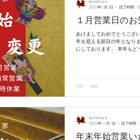
konishiya.k
2023年1月3日
読了時間: 1
１月営業日のお
あけましておめでとうございま
年を迎える節目の年となり
にしております。 本年もど
以前お知らせした営業日を変
月11日(水)から通常営業、1
ま...
konishiya.k
2022年11月1日
読了時間: 
年末年始営業い