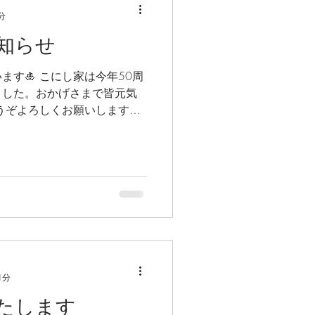
分
知らせ
す🎍 こにし家は今年50周
ました。おかげさまで皆元気
うぞよろしくお願いします☺️
更させていただきます。 1
月15日(日)は臨時休業致し
1分
たします