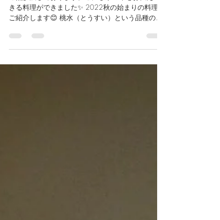
ご無沙汰しております。こにし家の今をお伝えで
きる料理ができました✨ 2022秋の始まりの料理を
ご紹介します😊 桃水（とうすい）という品種の晩
生種の硬い桃を淡い味わいのガリに仕立て、天然
の車海老の酢の物にしました。上には、もって菊
をあしらいました。...