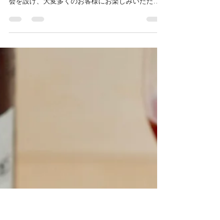
konishiya.k
2019年9月9日
読了時間: 1分
【満席】こにし家にシェールバ
ッカス
昨年はワインワークショップや酒の会などを通じ
て、当店のお料理とお酒の妙をご堪能いただく機
会を設け、大変多くのお客様にお楽しみいただい
た一年となりました。 そして今年、洋酒カクテル
や食後酒などのお酒も含めて当店のお料理を楽し
んでいただこうと、Bar Cher...